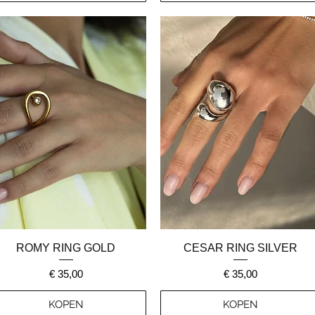
Snel overzicht
Snel overzicht
ROMY RING GOLD
CESAR RING SILVER
Prijs
Prijs
€ 35,00
€ 35,00
KOPEN
KOPEN