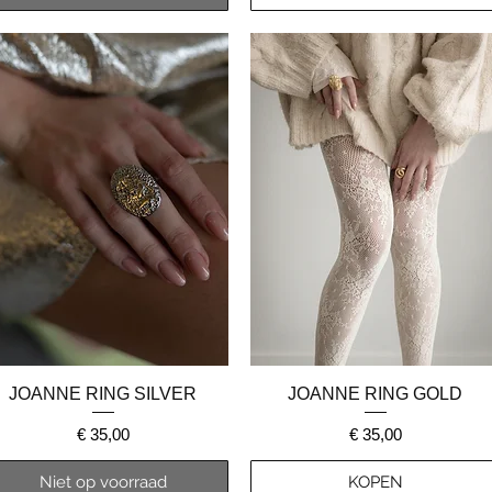
Snel overzicht
Snel overzicht
JOANNE RING SILVER
JOANNE RING GOLD
Prijs
Prijs
€ 35,00
€ 35,00
Niet op voorraad
KOPEN