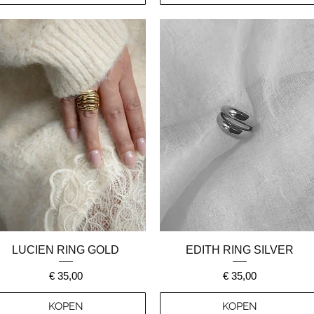
Snel overzicht
Snel overzicht
LUCIEN RING GOLD
EDITH RING SILVER
Prijs
Prijs
€ 35,00
€ 35,00
KOPEN
KOPEN