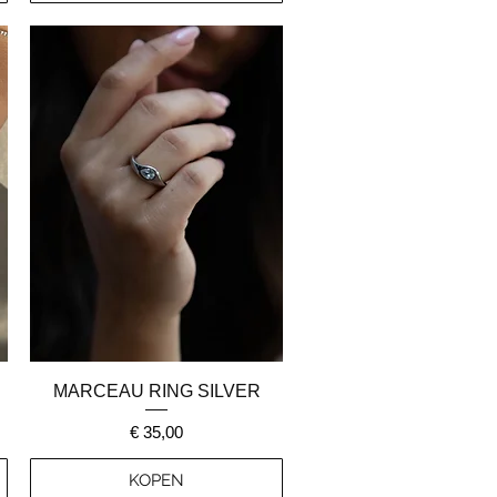
Snel overzicht
MARCEAU RING SILVER
Prijs
€ 35,00
KOPEN