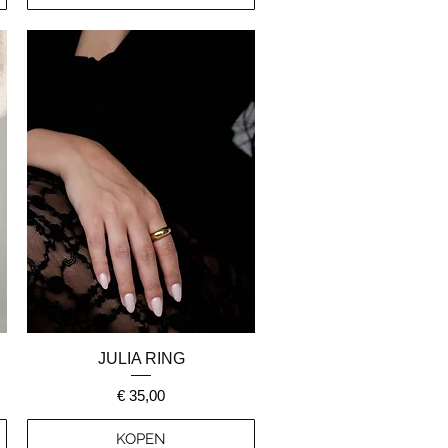
Snel overzicht
JULIA RING
Prijs
€ 35,00
KOPEN