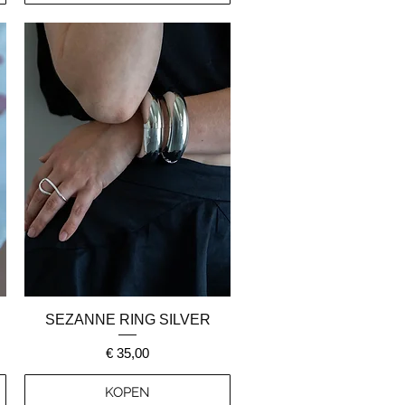
Snel overzicht
SEZANNE RING SILVER
Prijs
€ 35,00
KOPEN