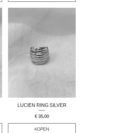
Snel overzicht
LUCIEN RING SILVER
Prijs
€ 35,00
KOPEN