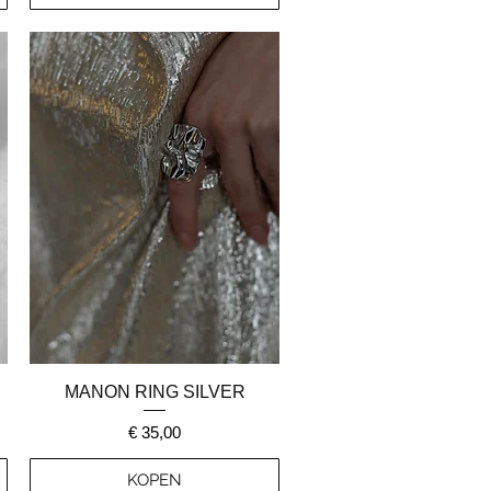
Snel overzicht
MANON RING SILVER
Prijs
€ 35,00
KOPEN