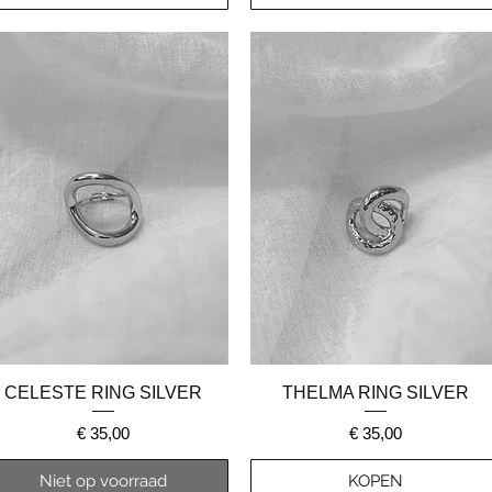
Snel overzicht
Snel overzicht
CELESTE RING SILVER
THELMA RING SILVER
Prijs
Prijs
€ 35,00
€ 35,00
Niet op voorraad
KOPEN