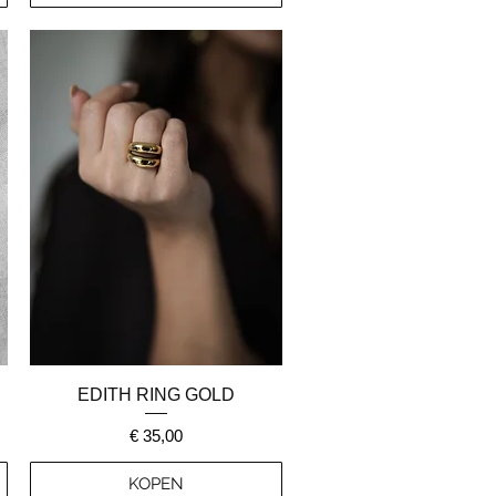
Snel overzicht
EDITH RING GOLD
Prijs
€ 35,00
KOPEN