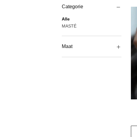
Categorie
Alle
MASTÉ
Maat
M/L
One Size
S/M