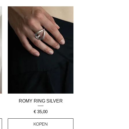
Snel overzicht
ROMY RING SILVER
Prijs
€ 35,00
KOPEN