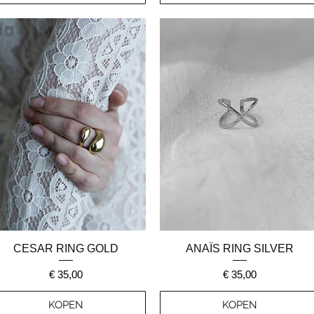
Snel overzicht
Snel overzicht
CESAR RING GOLD
ANAÏS RING SILVER
Prijs
Prijs
€ 35,00
€ 35,00
KOPEN
KOPEN