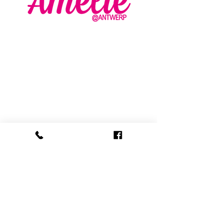
AMELIE - ANTWERP
VLASMARKT 36 - 38
2000 ANTWERPEN
+32 (0) 3 336 94 01
info@amelie-antwerp.be
www.amelie-antwerp.be
BE
0455 579 009
VOLG ONS
VERKOOPSVOORWAARDEN