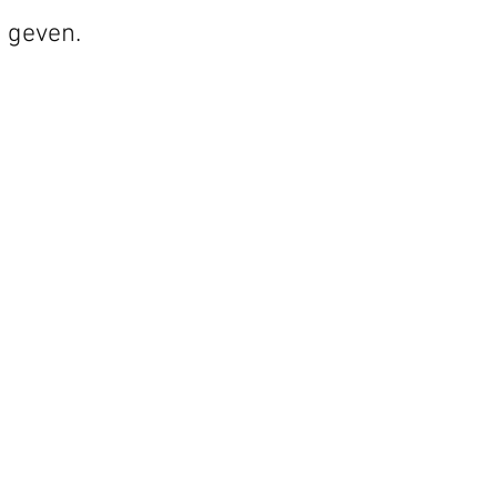
 geven.
OPENINGSUREN
ANDAG
GESLOTEN
NSDAG
11:00 - 18:00