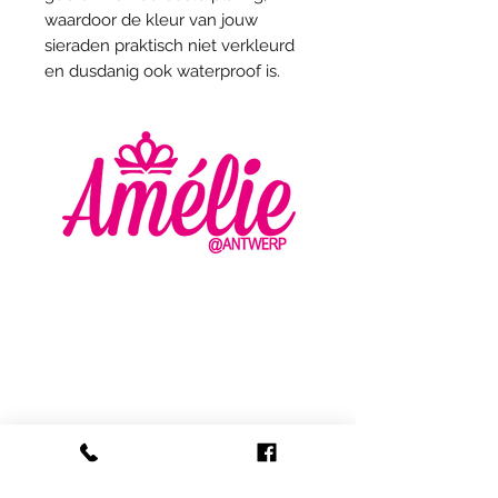
waardoor de kleur van jouw
sieraden praktisch niet verkleurd
en dusdanig ook waterproof is.
AMELIE - ANTWERP
VLASMARKT 36 - 38
2000 ANTWERPEN
+32 (0) 3 336 94 01
info@amelie-antwerp.be
www.amelie-antwerp.be