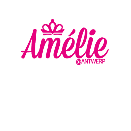
AMELIE - ANTWERP
VLASMARKT 36 - 38
2000 ANTWERPEN
MA
DI
+32 (0) 3 336 94 01
WO
EN
DO
info@amelie-antwerp.be
VR