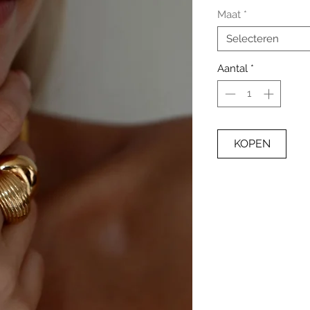
Maat
*
Selecteren
Aantal
*
KOPEN