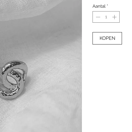
Aantal
*
KOPEN