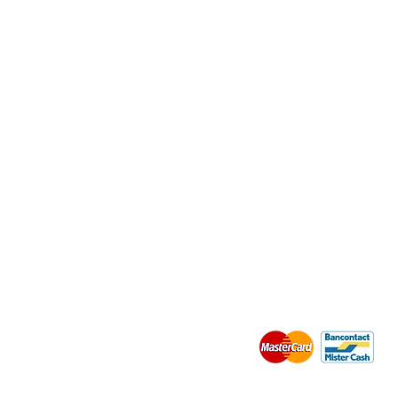
VOLG ONS
VERKOOPSVOORWAARD
VEILIG BETALEN MET: