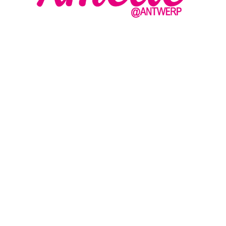
AMELIE - ANTWERP
VLASMARKT 36 - 38
2000 ANTWERPEN
MA
DI
+32 (0) 3 336 94 01
WO
EN
DO
info@amelie-antwerp.be
VR
www.amelie-antwerp.be
ZA
ZO
BE 0455 579 009
© 2020 By
Bomondy
. Made with love and passion!