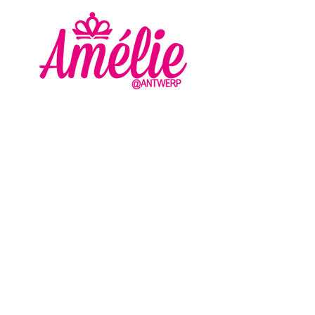
AMELIE - ANTWERP
VLASMARKT 36 - 38
2000 ANTWERPEN
+32 (0) 3 336 94 01
info@amelie-antwerp.be
www.amelie-antwerp.be
BE
0455 579 009
VOLG ONS