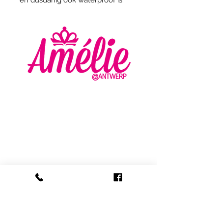
AMELIE - ANTWERP
VLASMARKT 36 - 38
2000 ANTWERPEN
+32 (0) 3 336 94 01
info@amelie-antwerp.be
www.amelie-antwerp.be
BE
0455 579 009