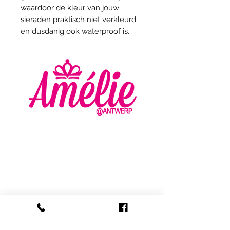
waardoor de kleur van jouw
sieraden praktisch niet verkleurd
en dusdanig ook waterproof is.
AMELIE - ANTWERP
VLASMARKT 36 - 38
2000 ANTWERPEN
+32 (0) 3 336 94 01
info@amelie-antwerp.be
www.amelie-antwerp.be