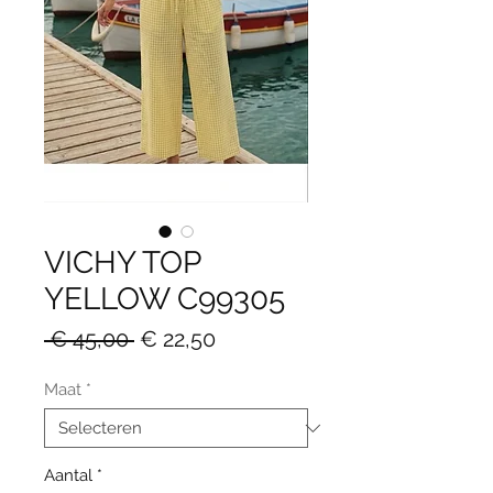
VICHY TOP
YELLOW C99305
Normale
Verkoopprijs
 € 45,00 
€ 22,50
prijs
Maat
*
Aantal
*