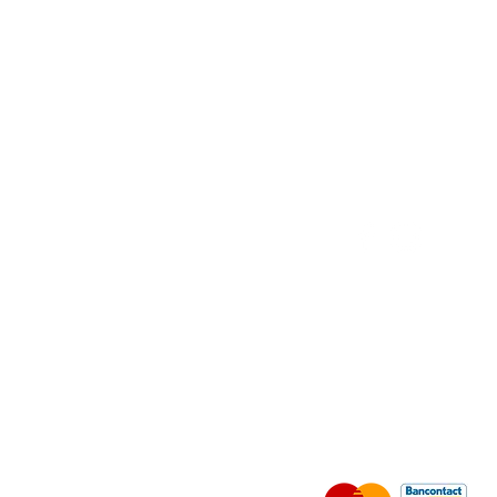
VOLG ONS
VERKOOPSVOORWAARD
VEILIG BETALEN MET: