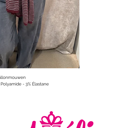
 ballonmouwen
% Polyamide - 3% Élastane