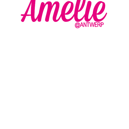
AMELIE - ANTWERP
VLASMARKT 36 - 38
2000 ANTWERPEN
MA
DI
+32 (0) 3 336 94 01
WO
EN
DO
info@amelie-antwerp.be
VR
www.amelie-antwerp.be
ZA
ZO
BE 0455 579 009