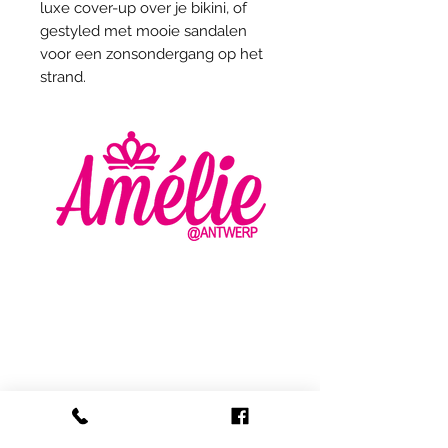
luxe cover-up over je bikini, of
gestyled met mooie sandalen
voor een zonsondergang op het
strand.
AMELIE - ANTWERP
VLASMARKT 36 - 38
2000 ANTWERPEN
+32 (0) 3 336 94 01
info@amelie-antwerp.be
www.amelie-antwerp.be