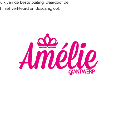
uik van de beste plating, waardoor de
ch niet verkleurd en dusdanig ook
AMELIE - ANTWERP
VLASMARKT 36 - 38
2000 ANTWERPEN
MA
DI
+32 (0) 3 336 94 01
WO