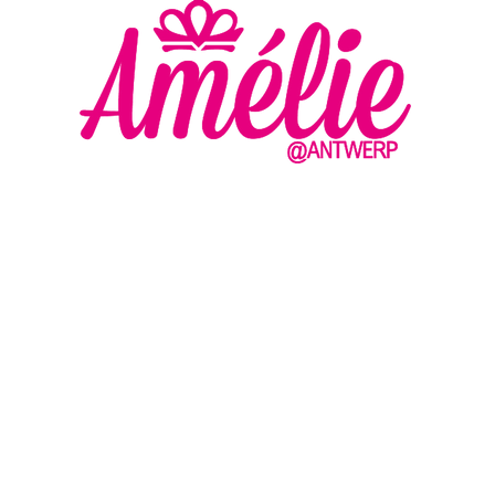
AMELIE - ANTWERP
VLASMARKT 36 - 38
2000 ANTWERPEN
MA
DI
+32 (0) 3 336 94 01
WO
EN
DO
info@amelie-antwerp.be
VR
www.amelie-antwerp.be
ZA
ZO
BE 0455 579 009