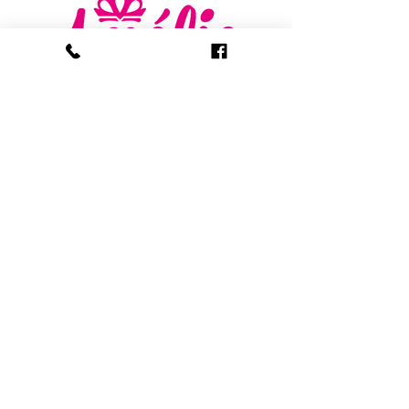
AMELIE - ANTWERP
VLASMARKT 36 - 38
2000 ANTWERPEN
+32 (0) 3 336 94 01
info@amelie-antwerp.be
www.amelie-antwerp.be
BE
0455 579 009
VOLG ONS