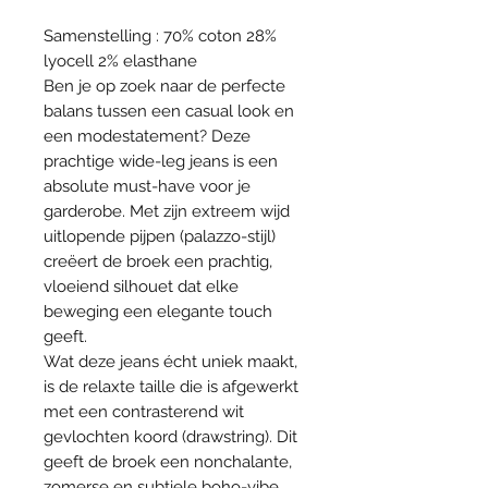
Samenstelling : 70% coton 28%
lyocell 2% elasthane
Ben je op zoek naar de perfecte
balans tussen een casual look en
een modestatement? Deze
prachtige wide-leg jeans is een
absolute must-have voor je
garderobe. Met zijn extreem wijd
uitlopende pijpen (palazzo-stijl)
creëert de broek een prachtig,
vloeiend silhouet dat elke
beweging een elegante touch
geeft.
Wat deze jeans écht uniek maakt,
is de relaxte taille die is afgewerkt
met een contrasterend wit
gevlochten koord (drawstring). Dit
geeft de broek een nonchalante,
zomerse en subtiele boho-vibe.