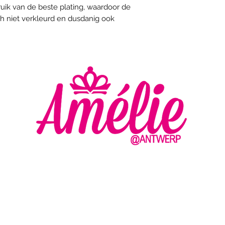
uik van de beste plating, waardoor de
ch niet verkleurd en dusdanig ook
AMELIE - ANTWERP
VLASMARKT 36 - 38
2000 ANTWERPEN
MA
DI