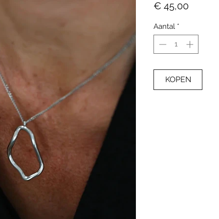
Prijs
€ 45,00
Aantal
*
KOPEN