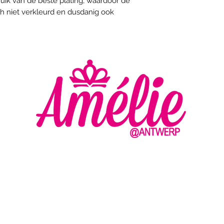
uik van de beste plating, waardoor de
ch niet verkleurd en dusdanig ook
AMELIE - ANTWERP
VLASMARKT 36 - 38
2000 ANTWERPEN
MA
DI
+32 (0) 3 336 94 01
WO