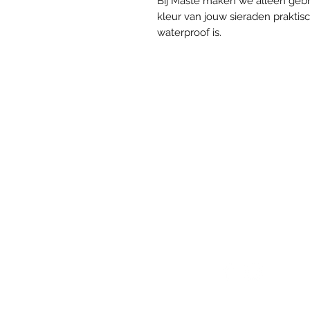
Bij Masté maken we alleen gebr
kleur van jouw sieraden praktis
waterproof is.
VOLG ONS