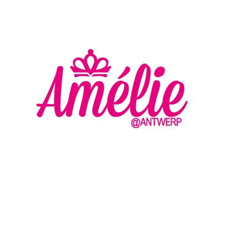
AMELIE - ANTWERP
VLASMARKT 36 - 38
2000 ANTWERPEN
MA
DI
+32 (0) 3 336 94 01
WO
EN
DO