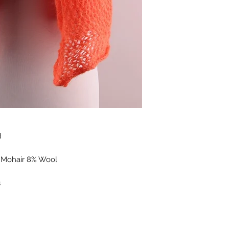
d
 Mohair 8% Wool
s