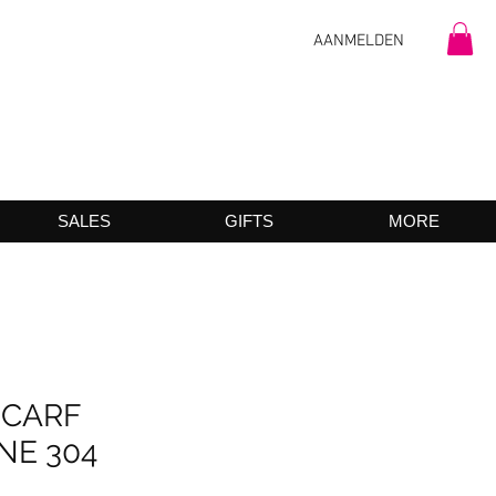
AANMELDEN
SALES
GIFTS
MORE
SCARF
NE 304