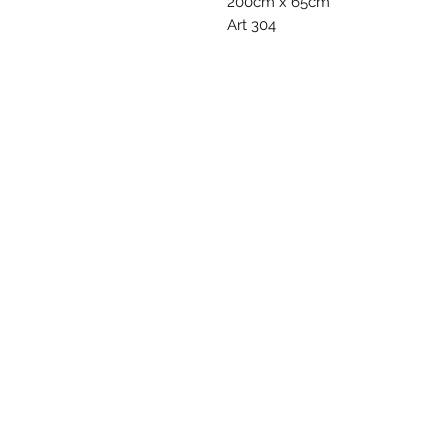
200cm x 65cm
Art 304
VOLG ONS
VERKOOPSVOORWAARD