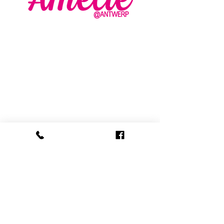
AMELIE - ANTWERP
VLASMARKT 36 - 38
2000 ANTWERPEN
+32 (0) 3 336 94 01
info@amelie-antwerp.be
www.amelie-antwerp.be
BE
0455 579 009
VOLG ONS
VERKOOPSVOORWAARDEN