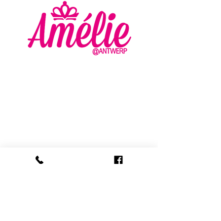
AMELIE - ANTWERP
VLASMARKT 36 - 38
2000 ANTWERPEN
+32 (0) 3 336 94 01
info@amelie-antwerp.be
www.amelie-antwerp.be
BE
0455 579 009
VOLG ONS