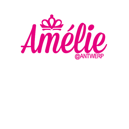
AMELIE - ANTWERP
VLASMARKT 36 - 38
2000 ANTWERPEN
MA
DI
+32 (0) 3 336 94 01
WO
EN
DO
info@amelie-antwerp.be
VR
www.amelie-antwerp.be
ZA